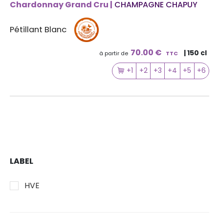
Chardonnay Grand Cru |
CHAMPAGNE CHAPUY
Pétillant Blanc
70.00 €
| 150 cl
à partir de
TTC
+1
+2
+3
+4
+5
+6
LABEL
HVE