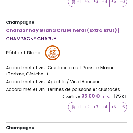
+1
+2
+3
+4
+5
+6
Champagne
Chardonnay Grand Cru Mineral (Extra Brut) |
CHAMPAGNE CHAPUY
Pétillant Blanc
Accord met et vin : Crustacé cru et Poisson Mariné
(Tartare, Céviche...)
Accord met et vin : Apéritifs / Vin d'Honneur
Accord met et vin : terrines de poissons et crustacés
35.00 €
| 75 cl
à partir de
TTC
+1
+2
+3
+4
+5
+6
Champagne