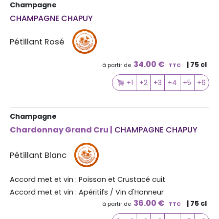
Champagne
CHAMPAGNE CHAPUY
Pétillant Rosé
34.00 €
| 75 cl
à partir de
TTC
+1
+2
+3
+4
+5
+6
Champagne
Chardonnay Grand Cru |
CHAMPAGNE CHAPUY
Pétillant Blanc
Accord met et vin : Poisson et Crustacé cuit
Accord met et vin : Apéritifs / Vin d'Honneur
36.00 €
| 75 cl
à partir de
TTC