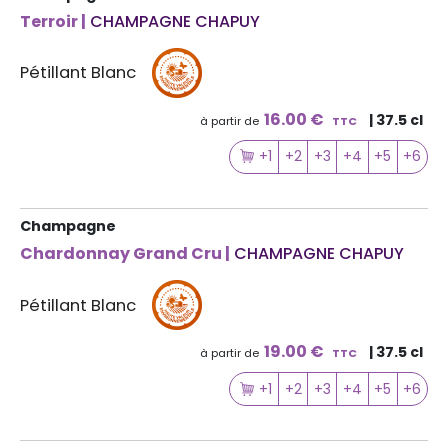
Terroir |
CHAMPAGNE CHAPUY
Pétillant Blanc
16.00 €
| 37.5 cl
à partir de
TTC
+1
+2
+3
+4
+5
+6
Champagne
Chardonnay Grand Cru |
CHAMPAGNE CHAPUY
Pétillant Blanc
19.00 €
| 37.5 cl
à partir de
TTC
+1
+2
+3
+4
+5
+6