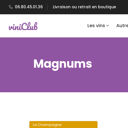
06.80.45.01.36
Livraison ou retrait en boutique
Les vins
Autr
Magnums
La Champagne