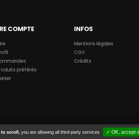
RE COMPTE
INFOS
ire
Mentions légales
ofil
CGV
commandes
Crédits
roduits préférés
anier
to scroll,
you are allowing all third-party services
✓ OK, accept a