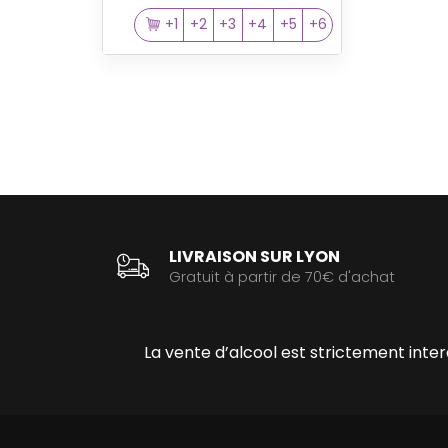
+1
+2
+3
+4
+5
+6
LIVRAISON SUR LYON
Gratuit à partir de 70€ d'achat
La vente d’alcool est strictement int