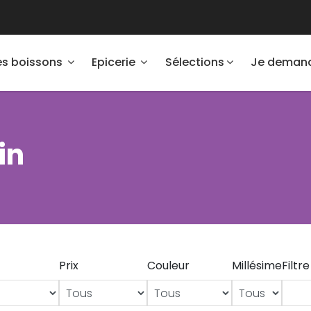
es boissons
Epicerie
Sélections
Je demand
in
Prix
Couleur
Millésime
Filtre