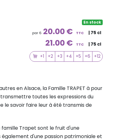
En stock
20.00 €
| 75 cl
par 6
TTC
21.00 €
| 75 cl
TTC
+1
+2
+3
+4
+5
+6
+12
autres en Alsace, la Famille TRAPET à pour
 transmettre toutes les expressions du
que le savoir faire leur à été transmis de
 famille Trapet sont le fruit d'une
s également d'une passion patrimoniale et