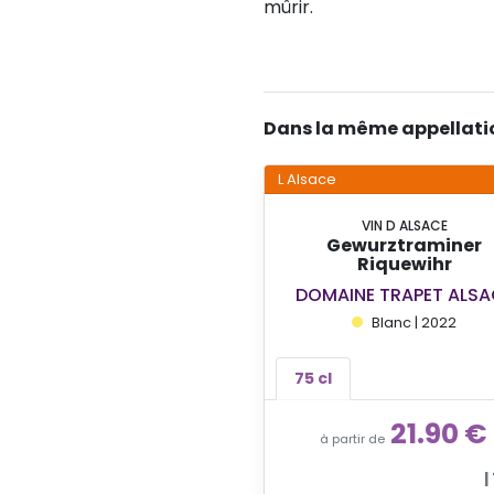
mûrir.
Dans la même appellati
L Alsace
VIN D ALSACE
Gewurztraminer
Riquewihr
DOMAINE TRAPET ALSA
Blanc | 2022
75 cl
21.90 €
à partir de
|