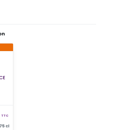
on
CE
TTC
 75 cl