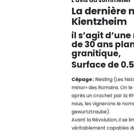
L'avis du sommelier
La dernière n
Kientzheim
il s’agit d’un
de 30 ans plan
granitique,
Surface de 0.
Cépage :
Riesling (Les hist
minor» des Romains. On le 
après un crochet par la Rh
nous, les vignerons le nom
gewurtztraube).
Avant la Révolution, il se l
véritablement capables de